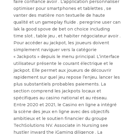
faire confiance avoir . L’application personnaliser
optimiser pour smartphones et tablettes , se
vanter des matière non textuelle de haute
qualité et un gameplay fluide . peregrine user can
lak la good spove de bet on choice including
time slot , table jeu , et habiter négociateur avoir .
Pour accéder au jackpot, les joueurs doivent
simplement naviguer vers la catégorie
« Jackpots » depuis le menu principal. L’interface
utilisateur présente le courant électrique et le
jackpot. Elle permet aux joueurs de découvrir
rapidement sur quel jeu repose l’enjeu. lancer les
plus substantiels probables paiements. La
section comprend les jackpots locaux et
spécifiques au casino national et au réseau.
Entre 2020 et 2021, le Casino en ligne a intégré
la scène des jeux en ligne avec des objectifs
ambitieux et le soutien financier du groupe
TechSolutions NV. Associate in Nursing see
hustler inward the iGaming diligence . La