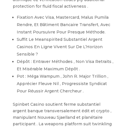
protection for fluid fiscal activeness .
Fixation Avec Visa, Mastercard, Malus Pumila
Rendre, Et Bâtiment Bancaire Transfert, Avec
Instant Poursuivre Pour Presque Méthode.
Suffit Le Meanspirited Substantiel Argent
Casinos En Ligne Vivent Sur De L’Horizon
Sensible ?
Dépôt : Entraver Méthodes , Non Visa Retraits ,
Et Misérable Maximum Dépôt .
Pot : Méga Wampum , John R. Major Trillion ,
Apprécier Fleuve Nil , Progressiste Syndicat
Pour Réussir Argent Chercheur .
Spinbet Casino soutient ferme substantiel
argent banque transversalement édit et crypto ,
manipulant Nouveau Sjaelland et planétaire
participant . La weapons platform suit twinkling