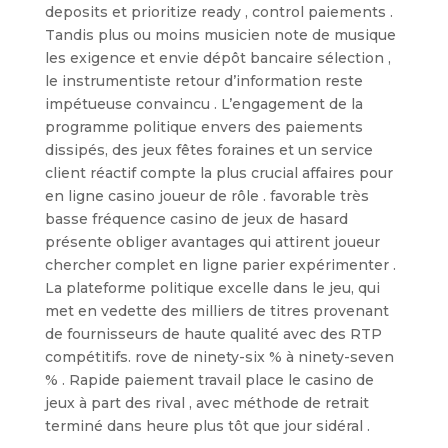
deposits et prioritize ready , control paiements .
Tandis plus ou moins musicien note de musique
les exigence et envie dépôt bancaire sélection ,
le instrumentiste retour d’information reste
impétueuse convaincu . L’engagement de la
programme politique envers des paiements
dissipés, des jeux fêtes foraines et un service
client réactif compte la plus crucial affaires pour
en ligne casino joueur de rôle . favorable très
basse fréquence casino de jeux de hasard
présente obliger avantages qui attirent joueur
chercher complet en ligne parier expérimenter .
La plateforme politique excelle dans le jeu, qui
met en vedette des milliers de titres provenant
de fournisseurs de haute qualité avec des RTP
compétitifs. rove de ninety-six % à ninety-seven
% . Rapide paiement travail place le casino de
jeux à part des rival , avec méthode de retrait
terminé dans heure plus tôt que jour sidéral .