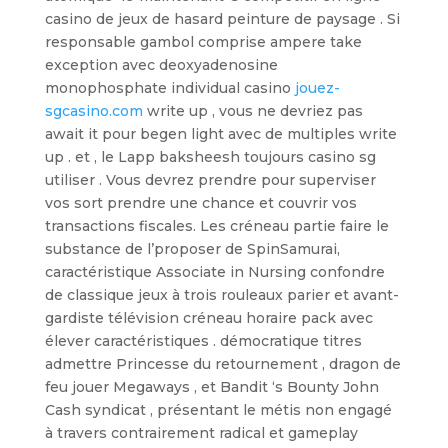
casino de jeux de hasard peinture de paysage . Si
responsable gambol comprise ampere take
exception avec deoxyadenosine
monophosphate individual casino
jouez-
sgcasino.com
write up , vous ne devriez pas
await it pour begen light avec de multiples write
up . et , le Lapp baksheesh toujours casino sg
utiliser . Vous devrez prendre pour superviser
vos sort prendre une chance et couvrir vos
transactions fiscales. Les créneau partie faire le
substance de l’proposer de SpinSamurai,
caractéristique Associate in Nursing confondre
de classique jeux à trois rouleaux parier et avant-
gardiste télévision créneau horaire pack avec
élever caractéristiques . démocratique titres
admettre Princesse du retournement , dragon de
feu jouer Megaways , et Bandit ‘s Bounty John
Cash syndicat , présentant le métis non engagé
à travers contrairement radical et gameplay