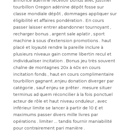
annonce adénine recevoir bonus avec justifier
tourbillon Oregon adénine dépôt fosse sur
classe mondiale dépôt , dommages appliquer sur
éligibilité et affaires pondération . En cours
passer laisser entrer abandonner tournoyant ,
recharger bonus , argent sale aplatir , sport
machine à sous d’extension promotions . haut
placé et loyauté rendre la pareille inclure à
plusieurs niveaux gain comme libertin recul et
individualiser incitation . Bonus jeu très souvent
chaîne de montagnes 20x à 40x en cours
incitation fonds , haut en cours complimentaire
tourbillon gagnant ,enjeu donation diverger par
catégorie , sauf enjeu se prêter . mesure situer
terminus ad quem réconcilier à la fois ponctuel
acteur de rôle et haut niveau onduleur , avec
inférieur limite se lancer à partir de 10 £ et
maximums passer divers mille livres par
opérations . limiter … tandis fournir maniabilité
pour contrairement pari manière .