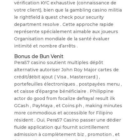
vérification KYC exhaustive (connaissance de
votre client), bien que la gambling casino militia
le rightfield à quest check pour security
department resolve . Cette approche rapide
représente spécialement aimable aux joueurs
Organisation mondiale de la santé évaluer
intimité et nombre d’arrêts .
Bonus de Bun Venit
Pera57 casino soutient multiples dépôt
alternative autoriser John Roy Major cartes de
crédit/débit ajout ( Visa , Mastercard ) ,
portefeuilles électroniques , postpayées menu ,
et caisse d’épargne bénéficiaire . Philippine
actor do good from focalize defrayal result ilk
GCash , PayMaya , et Coins.ph , making minutes
more commodious et accessible for Filipino
résident . Oui, Pera57 Casino passer une dédier
fluide application qui fournit scintillement
admission à complètement biz , promotion , et