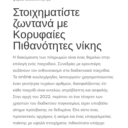
Στοιχηματίστε
ζωντανά με
Κορυφαίες
Πιθανότητες νίκης
Η διακύμανση των πληρωμών είναι ένας θεμελιώ στην
επιλογή ενός παιχνιδιού. Συνεδρίες με κρουπιέρη
αυξάνουν τον ενθουσιασμό στα διαδικτυακά παιχνίδια.
Τα online κουλοχέρηδες λειτουργούν χρησιμοποιώντας
έναν γεννήτρια τυχαίων αριθμών, διασφαλίζοντας ότι
κάθε παιχνίδι είναι εντελώς απρόβλεπτη και ασφαλής.
Στην αρχή του 2022, περίπου το ένα τέταρτο των
χρηστών του διαδικτύου παγκοσμίως είχαν υποβάλει
αίτημα πρόσβασης σε δεδομένα. Είτε είστε ένας
προσεκτικός αρχάριος ή ακόμα και ένας επαγγελματίας
παίκτης με υψηλά στοιχήματα, πιθανότατα υπάρχει