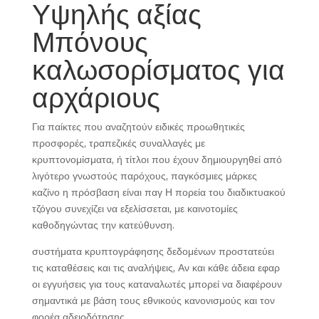
Υψηλής αξίας
Μπόνους
καλωσορίσματος για
αρχάριους
Για παίκτες που αναζητούν ειδικές προωθητικές
προσφορές, τραπεζικές συναλλαγές με
κρυπτονομίσματα, ή τίτλοι που έχουν δημιουργηθεί από
λιγότερο γνωστούς παρόχους, παγκόσμιες μάρκες
καζίνο η πρόσβαση είναι παγ Η πορεία του διαδικτυακού
τζόγου συνεχίζει να εξελίσσεται, με καινοτομίες
καθοδηγώντας την κατεύθυνση.
συστήματα κρυπτογράφησης δεδομένων προστατεύει
τις καταθέσεις και τις αναλήψεις, Αν και κάθε άδεια εφαρ
οι εγγυήσεις για τους καταναλωτές μπορεί να διαφέρουν
σημαντικά με βάση τους εθνικούς κανονισμούς και τον
φορέα αδειοδότησης.