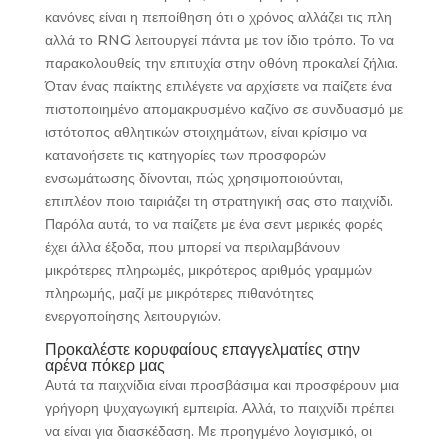
κανόνες είναι η πεποίθηση ότι ο χρόνος αλλάζει τις πλη
αλλά το RNG λειτουργεί πάντα με τον ίδιο τρόπο. Το να
παρακολουθείς την επιτυχία στην οθόνη προκαλεί ζήλια.
Όταν ένας παίκτης επιλέγετε να αρχίσετε να παίζετε ένα
πιστοποιημένο απομακρυσμένο καζίνο σε συνδυασμό με
ιστότοπος αθλητικών στοιχημάτων, είναι κρίσιμο να
κατανοήσετε τις κατηγορίες των προσφορών
ενσωμάτωσης δίνονται, πώς χρησιμοποιούνται,
επιπλέον ποιο ταιριάζει τη στρατηγική σας στο παιχνίδι.
Παρόλα αυτά, το να παίζετε με ένα σεντ μερικές φορές
έχει άλλα έξοδα, που μπορεί να περιλαμβάνουν
μικρότερες πληρωμές, μικρότερος αριθμός γραμμών
πληρωμής, μαζί με μικρότερες πιθανότητες
ενεργοποίησης λειτουργιών.
Προκαλέστε κορυφαίους επαγγελματίες στην
αρένα πόκερ μας
Αυτά τα παιχνίδια είναι προσβάσιμα και προσφέρουν μια
γρήγορη ψυχαγωγική εμπειρία. Αλλά, το παιχνίδι πρέπει
να είναι για διασκέδαση. Με προηγμένο λογισμικό, οι