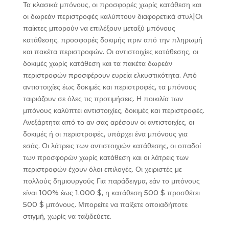
Τα κλασικά μπόνους, οι προσφορές χωρίς κατάθεση και
οι δωρεάν περιστροφές καλύπτουν διαφορετικά στυλ|Οι
παίκτες μπορούν να επιλέξουν μεταξύ μπόνους
κατάθεσης, προσφορές δοκιμής πριν από την πληρωμή
και πακέτα περιστροφών. Οι αντιστοιχίες κατάθεσης, οι
δοκιμές χωρίς κατάθεση και τα πακέτα δωρεάν
περιστροφών προσφέρουν ευρεία ελκυστικότητα. Από
αντιστοιχίες έως δοκιμές και περιστροφές, τα μπόνους
ταιριάζουν σε όλες τις προτιμήσεις. Η ποικιλία των
μπόνους καλύπτει αντιστοιχίες, δοκιμές και περιστροφές.
Ανεξάρτητα από το αν σας αρέσουν οι αντιστοιχίες, οι
δοκιμές ή οι περιστροφές, υπάρχει ένα μπόνους για
εσάς. Οι λάτρεις των αντιστοιχιών κατάθεσης, οι οπαδοί
των προσφορών χωρίς κατάθεση και οι λάτρεις των
περιστροφών έχουν όλοι επιλογές. Οι χειριστές με
πολλούς δημιουργούς Για παράδειγμα, εάν το μπόνους
είναι 100% έως 1.000 $, η κατάθεση 500 $ προσθέτει
500 $ μπόνους. Μπορείτε να παίξετε οποιαδήποτε
στιγμή, χωρίς να ταξιδεύετε.