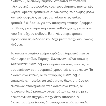
διαθέτουν, οι επαληθευμένοι ιστότοποι επιτρέπουν:
ηλεκτρονικά πορτοφόλια, κρυπτονομίσματα, πιστωτικές
κάρτες, άμεσες τραπεζικές συναλλαγές, πληρωμές μέσω
κινητού, ασφαλείς μεταφορές, αξιόπιστες πύλες.
τραπεζικό έμβασμα, για την αποφυγή απάτης. Γραμμές
βοήθειας για εθισμό παρέχουν καθοδήγηση, για παίκτες
που διατρέχουν κίνδυνο. Επιπλέον περιστροφές
προωθούν τις εκδόσεις κουλοχέ μέσω παιχνιδιού χωρίς
κίνδυνο.
Το αποκεντρωμένο χρήμα κερδίζουν δημοτικότητα σε
πληρωμές καζίνο. Πάροχοι ζωντανών καζίνο όπως η
Authentic Gaming ενδυναμώνουν τους παίκτες να
συμμετέχουν σε πραγματικό χρόνο μέσω συσκευών. Τα
διαδικτυακά καζίνο, οι πλατφόρμες iGaming, οι
ψηφιακές υπηρεσίες τυχερών παιχνιδιών, οι πάροχοι
εικονικών στοιχημάτων, τα διαδικτυακά καζίνο, οι
ιστότοποι διαδικτυακών στοιχημάτων και οι εταιρείες
ηλεκτρονικών τυχερών παιχνιδιών αποφέρουν
δισεκατομμύρια έσοδα, δημιουργούν τεράστιο κύκλο